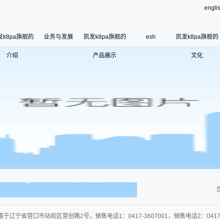
engli
发k8pa旗舰的
业务与发展
凯发k8pa旗舰的
esh
凯发k8pa旗舰的
介绍
凯发k8pa旗舰的简介
产品展示
郑州三征产品
文化
esh
公司荣誉
使命、愿景和核心价
联系凯发k8pa旗舰
寄语
组织架构
管理层
使
历史沿革
于辽宁省营口市站前区营创路2号，销售电话1：0417-3607001，销售电话2：0417-36