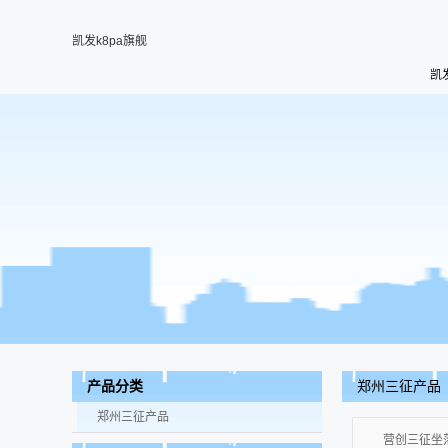
凯发k8pa旗舰
凯
郑州三征产品
产品分类
郑州三征产品
营创三征坐落