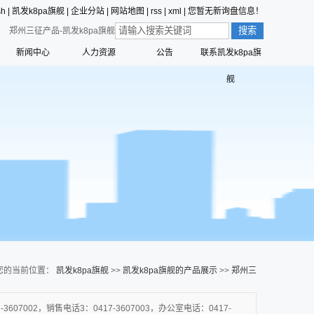
sh
|
凯发k8pa旗舰
|
企业分站
|
网站地图
|
rss
|
xml
|
您暂无新询盘信息！
郑州三征产品-凯发k8pa旗舰
新闻中心
人力资源
公告
联系凯发k8pa旗
价值观的形成
公司新闻
员工行为准则
舰
值观
三征的寓意
行业动态
员工合理化建议制度
营创的寓意
技术中心
员工投诉和举报管理制度
标识解析
公告
员工招聘管理流程
六种精神
命、愿景、核心价值观
您的当前位置：
凯发k8pa旗舰
>>
凯发k8pa旗舰的产品展示
>>
郑州三
征产品
07002，销售电话3：0417-3607003，办公室电话：0417-