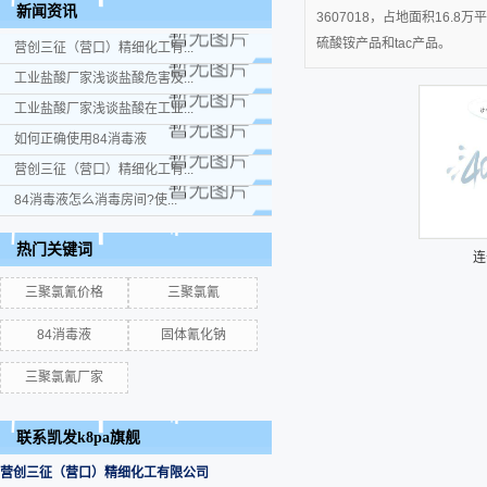
新闻资讯
3607018，占地面积16
硫酸铵产品和tac产品。
营创三征（营口）精细化工有...
工业盐酸厂家浅谈盐酸危害及...
工业盐酸厂家浅谈盐酸在工业...
如何正确使用84消毒液
营创三征（营口）精细化工有...
84消毒液怎么消毒房间?使...
热门关键词
连
三聚氯氰价格
三聚氯氰
84消毒液
固体氰化钠
三聚氯氰厂家
联系凯发k8pa旗舰
营创三征（营口）精细化工有限公司