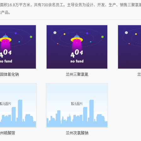
，占地面积16.8万平方米，共有700余名员工。主导业务为设计、开发、生产、销售三
c产品。
固体氰化钠
兰州三聚氯氰
兰
州硫酸铵
兰州次氯酸钠