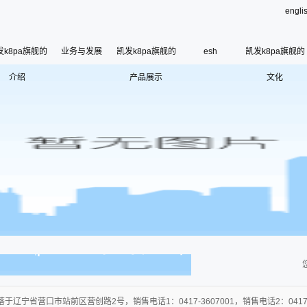
engli
发k8pa旗舰的
业务与发展
凯发k8pa旗舰的
esh
凯发k8pa旗舰的
介绍
凯发k8pa旗舰的简介
产品展示
兰州三征产品
文化
esh
公司荣誉
使命、愿景和核心价
联系凯发k8pa旗舰
寄语
组织架构
管理层
使
历史沿革
于辽宁省营口市站前区营创路2号，销售电话1：0417-3607001，销售电话2：0417-36