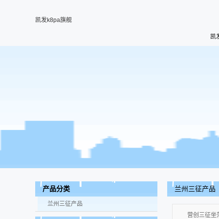
凯发k8pa旗舰
凯
兰州三征产品
产品分类
兰州三征产品
营创三征坐落