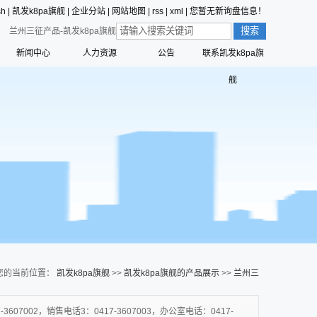
sh
|
凯发k8pa旗舰
|
企业分站
|
网站地图
|
rss
|
xml
|
您暂无新询盘信息！
兰州三征产品-凯发k8pa旗舰
新闻中心
人力资源
公告
联系凯发k8pa旗
价值观的形成
公司新闻
员工行为准则
舰
值观
三征的寓意
行业动态
员工合理化建议制度
营创的寓意
技术中心
员工投诉和举报管理制度
标识解析
公告
员工招聘管理流程
六种精神
命、愿景、核心价值观
您的当前位置：
凯发k8pa旗舰
>>
凯发k8pa旗舰的产品展示
>>
兰州三
征产品
07002，销售电话3：0417-3607003，办公室电话：0417-