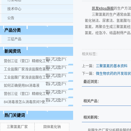
行业动态
凯发k8pa旗舰
的生产方
技术中心
三聚氯氰的生产通常由氯
公告
氰化钠法、尿素法、氢氰酸与
氯氰，再聚合生成三聚氯氰经急
产品分类
氯氰，经急冷、结晶制得产品。原料
三征产品
新闻资讯
相关标签：
营创三征（营口）精细化工有...
上一篇：
三聚氯氰的基本资料
工业盐酸厂家浅谈盐酸危害及...
下一篇：
微生物农药的开发现状
工业盐酸厂家浅谈盐酸在工业...
最近浏览：
如何正确使用84消毒液
营创三征（营口）精细化工有...
相关产品：
84消毒液怎么消毒房间?使...
热门关键词
相关新闻：
三聚氯氰厂家
固体氰化钠
盐酸生产厂家分析精盐酸的