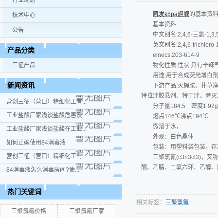
行业动态
凯发k8pa旗舰
的基本资
技术中心
基本资料
公告
中文别名:2,4,6-三氯-
英文别名:2,4,6-trichloro-1,3,
产品分类
einecs:203-614-9
三征产品
物化性质:性状 具有辛辣
用途:用于合成荧光增白
新闻资讯
下游产品:灭蝇胺、扑草净
特拉津胶悬剂、特丁津、莠灭净、
营创三征（营口）精细化工有...
分子量184.5 密度1.92g
工业盐酸厂家浅谈盐酸危害及...
熔点146℃沸点194℃
微溶于水，
工业盐酸厂家浅谈盐酸在工业...
外观：白色晶体
如何正确使用84消毒液
包装：用塑料袋包装，存
营创三征（营口）精细化工有...
三聚氯氰(c3n3cl3
酮、乙腈、二氧六环、乙醇、
84消毒液怎么消毒房间?使...
热门关键词
相关标签：
三聚氯氰
三聚氯氰价格
三聚氯氰厂家