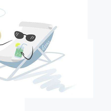
pa旗舰的简介
about us
口）精细化工有限公司（以下简称营创三征）成立于2012年10月19
16800万元人民币，股东分别为广东美联新材料股份有限公司，营口
企业(有限合伙)，营口盛海投资有限公司，其中广东美联新材料股
63.25%，营口福庆化工合伙企业(有限合伙)持股21.6%，营口盛海
股15.15％。