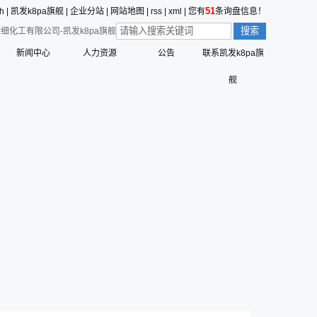
51
sh
|
凯发k8pa旗舰
|
企业分站
|
网站地图
|
rss
|
xml
|
您有
条询盘信息！
细化工有限公司-凯发k8pa旗舰
新闻中心
人力资源
公告
联系凯发k8pa旗
价值观的形成
公司新闻
员工行为准则
舰
值观
三征的寓意
行业动态
员工合理化建议制度
营创的寓意
技术中心
员工投诉和举报管理制度
标识解析
公告
员工招聘管理流程
六种精神
命、愿景、核心价值观