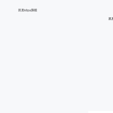
凯发k8pa旗舰
凯