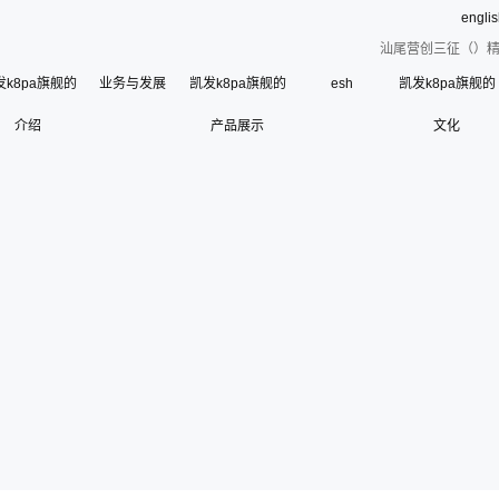
engli
汕尾营创三征（）精
发k8pa旗舰的
业务与发展
凯发k8pa旗舰的
esh
凯发k8pa旗舰的
介绍
凯发k8pa旗舰的简介
产品展示
文化
esh
公司荣誉
使命、愿景和核心价
联系凯发k8pa旗舰
寄语
组织架构
管理层
使
历史沿革