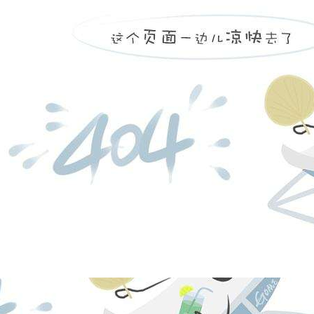
凯发k8
营创三征（营
日，注册资本
福庆化工合伙
份有限公司持股
投资有限公司持