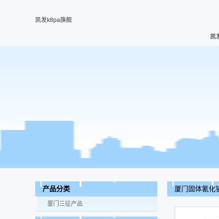
凯发k8pa旗舰
凯
厦门固体氰化
产品分类
厦门三征产品