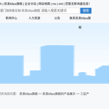
sh
|
凯发k8pa旗舰
|
企业分站
|
网站地图
|
rss
|
xml
|
您暂无新询盘信息！
厦门固体氰化钠-凯发k8pa旗舰
新闻中心
人力资源
公告
联系凯发k8pa旗
价值观的形成
公司新闻
员工行为准则
舰
值观
三征的寓意
行业动态
员工合理化建议制度
营创的寓意
技术中心
员工投诉和举报管理制度
标识解析
公告
员工招聘管理流程
六种精神
命、愿景、核心价值观
您的当前位置：
凯发k8pa旗舰
>>
凯发k8pa旗舰的产品展示
>>
三征产
品