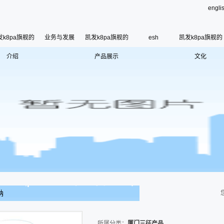
engli
发k8pa旗舰的
业务与发展
凯发k8pa旗舰的
esh
凯发k8pa旗舰的
介绍
凯发k8pa旗舰的简介
产品展示
厦门三征产品
文化
esh
公司荣誉
使命、愿景和核心价
联系凯发k8pa旗舰
寄语
组织架构
管理层
使
历史沿革
钠
所属分类：
厦门三征产品