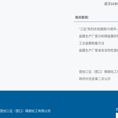
武汉10
相关新闻：
“三征”热烈庆祝建国70周
盐酸生产厂家分析精盐酸的
工业盐酸制备方法
盐酸生产厂家来告诉你危害
营创三征（营口）精细化工
响评价信息第二次公示
营创三征（营口）精细化工有限公司