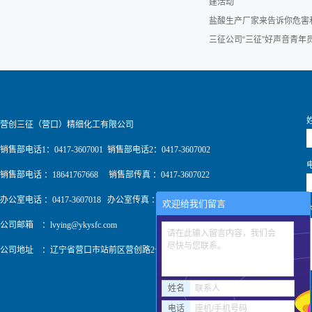
建活动
盐酸生产厂家来告诉你危害
三征公司“三征”好声音青
营创三征（营口）精细化工有限公司
销售部电话1：0417-3607001 销售部电话2：0417-3607002
销售部电话 ：18641767668 销售部传真 ：0417-3607022
办公室电话 ：0417-3607018 办公室传真 ：0417-3607009
欢迎给我们留言
公司邮箱 ：
lvying@ykysfc.com
请在此输入留言内容，我们会
尽快与您联系。
公司地址 ：辽宁省营口市站前区营创路2号
姓名
联系人
电话
座机/手机号码