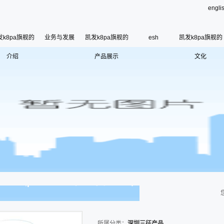
engli
发k8pa旗舰的
业务与发展
凯发k8pa旗舰的
esh
凯发k8pa旗舰的
介绍
凯发k8pa旗舰的简介
产品展示
深圳三征产品
文化
esh
公司荣誉
使命、愿景和核心价
联系凯发k8pa旗舰
寄语
组织架构
管理层
使
历史沿革
所属分类：
深圳三征产品