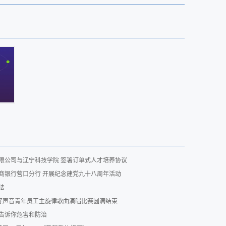
限公司与辽宁科技学院 签署订单式人才培养协议
商银行营口分行 开展纪念建党九十八周年活动
法
”好声音青年员工主旋律歌曲演唱比赛圆满结束
告诉你危害和防治