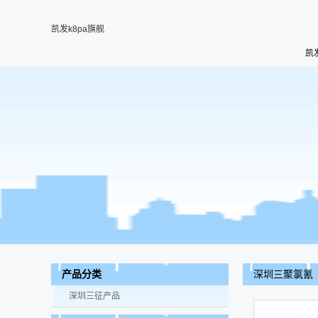
凯发k8pa旗舰
凯
深圳三聚氯氰
产品分类
深圳三征产品