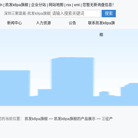
sh
|
凯发k8pa旗舰
|
企业分站
|
网站地图
|
rss
|
xml
|
您暂无新询盘信息！
深圳三聚氯氰-凯发k8pa旗舰
新闻中心
人力资源
公告
联系凯发k8pa旗
价值观的形成
公司新闻
员工行为准则
舰
值观
三征的寓意
行业动态
员工合理化建议制度
营创的寓意
技术中心
员工投诉和举报管理制度
标识解析
公告
员工招聘管理流程
六种精神
命、愿景、核心价值观
您的当前位置：
凯发k8pa旗舰
>>
凯发k8pa旗舰的产品展示
>>
三征产
品