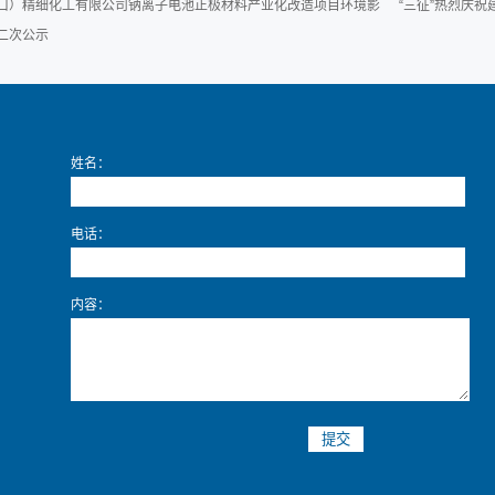
口）精细化工有限公司钠离子电池正极材料产业化改造项目环境影
“三征”热烈庆
二次公示
姓名：
电话：
内容：