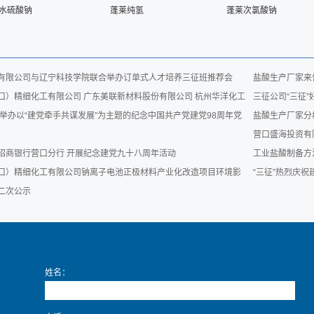
0水硫酸钠
蓬莱纯氢
蓬莱次氯酸钠
有限公司与辽宁科技学院联合举办订单式人才培养三征班推荐会
盐酸生产厂家来
口）精细化工有限公司 广东美联新材料股份有限公司 杭州华洋化工
三征公司“三征
合举办以“建党牵手共谋发展”为主题的纪念中国共产党建党98周年党
盐酸生产厂家分
营口盛海投资有
招商银行营口分行 开展纪念建党九十八周年活动
工业盐酸制备方
口）精细化工有限公司钠离子电池正极材料产业化改造项目环境影
“三征”热烈庆
二次公示
姓名：