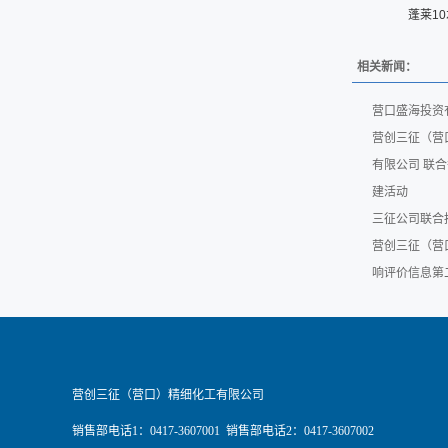
蓬莱1
相关新闻：
营口盛海投资
营创三征（营
有限公司 联
建活动
三征公司联合
营创三征（营
响评价信息第
营创三征（营口）精细化工有限公司
销售部电话1：0417-3607001 销售部电话2：0417-3607002