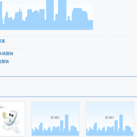
氯氰
水硫酸钠
氯酸钠