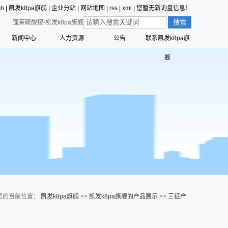
sh
|
凯发k8pa旗舰
|
企业分站
|
网站地图
|
rss
|
xml
|
您暂无新询盘信息！
蓬莱硫酸铵-凯发k8pa旗舰
新闻中心
人力资源
公告
联系凯发k8pa旗
价值观的形成
公司新闻
员工行为准则
舰
值观
三征的寓意
行业动态
员工合理化建议制度
营创的寓意
技术中心
员工投诉和举报管理制度
标识解析
公告
员工招聘管理流程
六种精神
命、愿景、核心价值观
您的当前位置：
凯发k8pa旗舰
>>
凯发k8pa旗舰的产品展示
>>
三征产
品