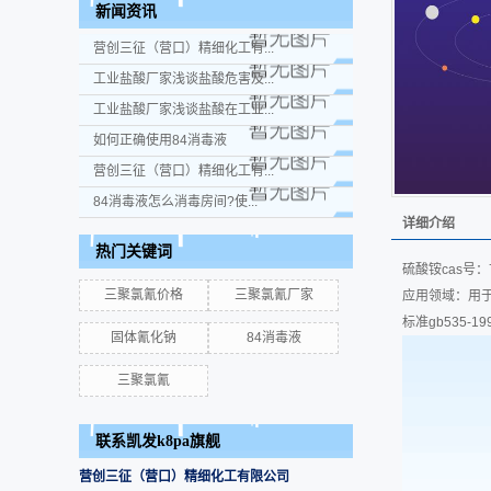
新闻资讯
营创三征（营口）精细化工有...
工业盐酸厂家浅谈盐酸危害及...
工业盐酸厂家浅谈盐酸在工业...
如何正确使用84消毒液
营创三征（营口）精细化工有...
84消毒液怎么消毒房间?使...
详细介绍
热门关键词
硫酸铵cas号：
三聚氯氰价格
三聚氯氰厂家
应用领域：用
标准gb535-1
固体氰化钠
84消毒液
三聚氯氰
联系凯发k8pa旗舰
营创三征（营口）精细化工有限公司