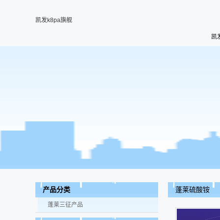
凯发k8pa旗舰
凯
蓬莱硫酸铵
产品分类
蓬莱三征产品