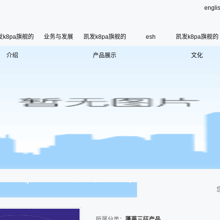
engli
发k8pa旗舰的
业务与发展
凯发k8pa旗舰的
esh
凯发k8pa旗舰的
介绍
凯发k8pa旗舰的简介
产品展示
蓬莱三征产品
文化
esh
公司荣誉
使命、愿景和核心价
联系凯发k8pa旗舰
寄语
组织架构
管理层
使
历史沿革
所属分类：
蓬莱三征产品