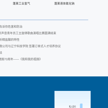
蓬莱工业氢气
蓬莱液体氰化钠
告诉你危害和防治
”好声音青年员工主旋律歌曲演唱比赛圆满结束
析精盐酸的特性
限公司与辽宁科技学院 签署订单式人才培养协议
法
祝建国70周年——《我和我的祖国》