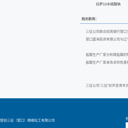
拉萨10水硫酸钠
相关新闻：
三征公司联合招商银行营口
营口盛海投资有限公司与辽
盐酸生产厂家分析精盐酸的
盐酸生产厂家来告诉你危害
三征公司“三征”好声音青
营创三征（营口）精细化工有限公司