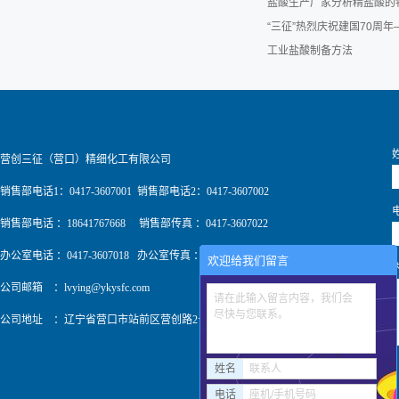
盐酸生产厂家分析精盐酸的
“三征”热烈庆祝建国70周
工业盐酸制备方法
营创三征（营口）精细化工有限公司
销售部电话1：0417-3607001 销售部电话2：0417-3607002
销售部电话 ：18641767668 销售部传真 ：0417-3607022
办公室电话 ：0417-3607018 办公室传真 ：0417-3607009
欢迎给我们留言
公司邮箱 ：
lvying@ykysfc.com
请在此输入留言内容，我们会
尽快与您联系。
公司地址 ：辽宁省营口市站前区营创路2号
姓名
联系人
电话
座机/手机号码