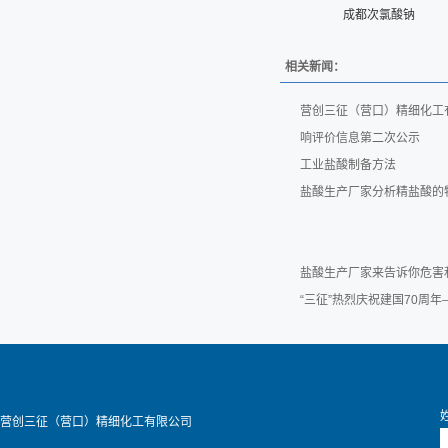
成都次氯酸钠
相关新闻：
营创三征（营口）精细化工
响评价信息第二次公示
工业盐酸制备方法
盐酸生产厂家分析精盐酸的
盐酸生产厂家来告诉你危害
“三征”热烈庆祝建国70周
营创三征（营口）精细化工有限公司