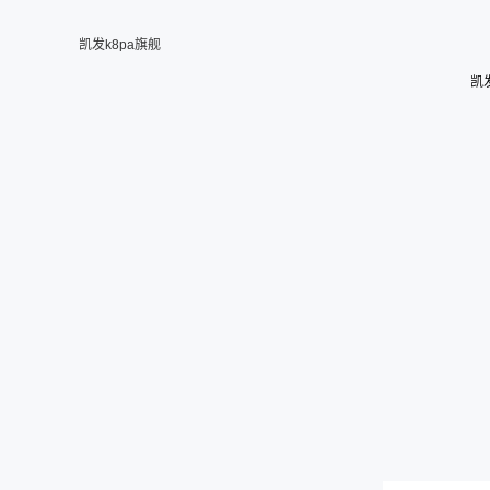
凯发k8pa旗舰
凯