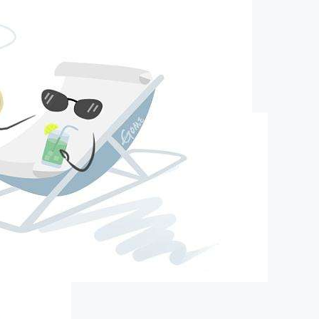
pa旗舰的简介
about us
口）精细化工有限公司（以下简称营创三征）成立于2012年10月19
16800万元人民币，股东分别为广东美联新材料股份有限公司，营口
企业(有限合伙)，营口盛海投资有限公司，其中广东美联新材料股
63.25%，营口福庆化工合伙企业(有限合伙)持股21.6%，营口盛海
股15.15％。