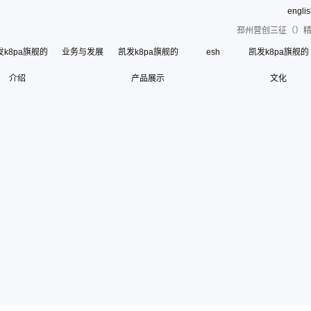
engli
邳州营创三征（）精
发k8pa旗舰的
业务与发展
凯发k8pa旗舰的
esh
凯发k8pa旗舰的
介绍
凯发k8pa旗舰的简介
产品展示
文化
esh
公司荣誉
使命、愿景和核心价
联系凯发k8pa旗舰
寄语
组织架构
管理层
使
历史沿革