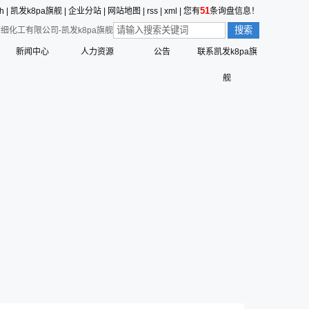
51
sh
|
凯发k8pa旗舰
|
企业分站
|
网站地图
|
rss
|
xml
|
您有
条询盘信息！
细化工有限公司-凯发k8pa旗舰
新闻中心
人力资源
公告
联系凯发k8pa旗
价值观的形成
公司新闻
员工行为准则
舰
值观
三征的寓意
行业动态
员工合理化建议制度
营创的寓意
技术中心
员工投诉和举报管理制度
标识解析
公告
员工招聘管理流程
六种精神
命、愿景、核心价值观