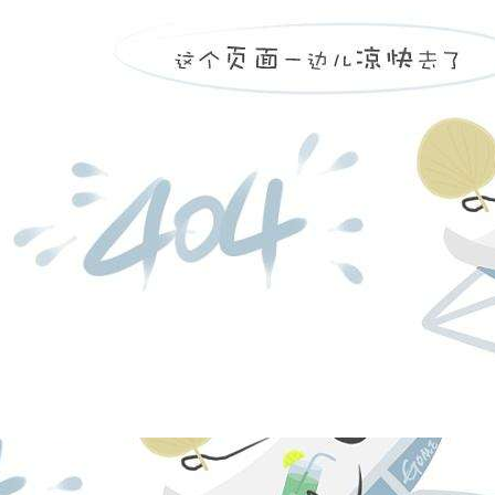
凯发k8
营创三征（营
日，注册资本
福庆化工合伙
份有限公司持股
投资有限公司持