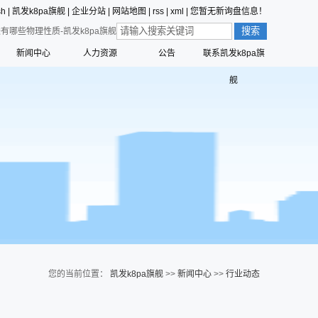
sh
|
凯发k8pa旗舰
|
企业分站
|
网站地图
|
rss
|
xml
|
您暂无新询盘信息！
有哪些物理性质-凯发k8pa旗舰
新闻中心
人力资源
公告
联系凯发k8pa旗
价值观的形成
公司新闻
员工行为准则
舰
值观
三征的寓意
行业动态
员工合理化建议制度
营创的寓意
技术中心
员工投诉和举报管理制度
标识解析
公告
员工招聘管理流程
六种精神
命、愿景、核心价值观
您的当前位置：
凯发k8pa旗舰
>>
新闻中心
>>
行业动态