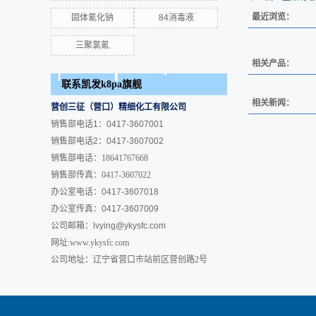
最近浏览：
固体氰化钠
84消毒液
三聚氯氰
相关产品：
联系凯发k8pa旗舰
相关新闻：
营创三征（营口）精细化工有限公司
销售部电话1：0417-3607001
销售部电话2：0417-3607002
销售部电话：18641767668
销售部传真：0417-3607022
办公室电话：0417-3607018
办公室传真：0417-3607009
公司邮箱：
lvying@ykysfc.com
网址:www.ykysfc.com
公司地址：辽宁省营口市站前区营创路2号