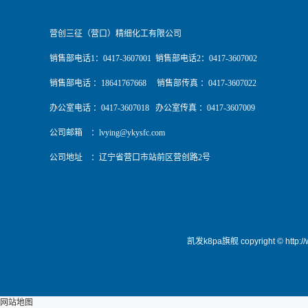
营创三征（营口）精细化工有限公司
销售部电话1：0417-3607001 销售部电话2：0417-3607002
销售部电话 ：18641767668 销售部传真 ：0417-3607022
办公室电话 ：0417-3607018 办公室传真 ：0417-3607009
公司邮箱 ：
lvying@ykysfc.com
公司地址 ：辽宁省营口市站前区营创路2号
凯发k8pa旗舰 copyright © h
网站地图