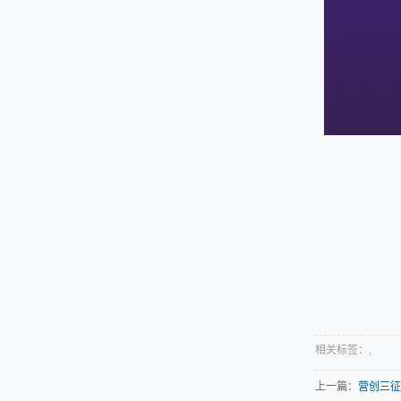
相关标签：,
上一篇：
营创三征