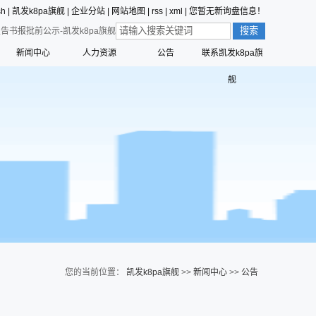
sh
|
凯发k8pa旗舰
|
企业分站
|
网站地图
|
rss
|
xml
|
您暂无新询盘信息！
告书报批前公示-凯发k8pa旗舰
新闻中心
人力资源
公告
联系凯发k8pa旗
价值观的形成
公司新闻
员工行为准则
舰
值观
三征的寓意
行业动态
员工合理化建议制度
营创的寓意
技术中心
员工投诉和举报管理制度
标识解析
公告
员工招聘管理流程
六种精神
命、愿景、核心价值观
您的当前位置：
凯发k8pa旗舰
>>
新闻中心
>>
公告