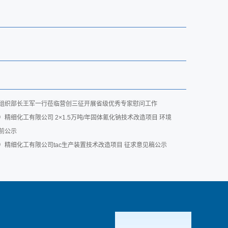
组织部长王军一行莅临营创三征开展省级优秀专家慰问工作
精细化工有限公司 2×1.5万吨/年固体氰化钠技术改造项目 环境
前公示
）精细化工有限公司tac生产装置技术改造项目 征求意见稿公示