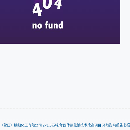
（营口）精细化工有限公司 2×1.5万吨/年固体氰化钠技术改造项目 环境影响报告书