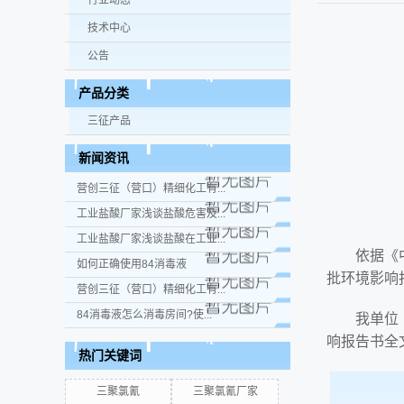
行业动态
技术中心
公告
产品分类
三征产品
新闻资讯
营创三征（营口）精细化工有...
工业盐酸厂家浅谈盐酸危害及...
工业盐酸厂家浅谈盐酸在工业...
依据《
如何正确使用84消毒液
批环境影响
营创三征（营口）精细化工有...
84消毒液怎么消毒房间?使...
我单位
响报告书全
热门关键词
三聚氯氰
三聚氯氰厂家