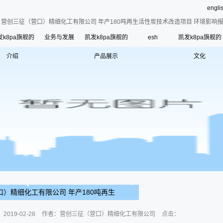
engli
营创三征（营口）精细化工有限公司 年产180吨再生活性炭技术改造项目 环境影响报
发k8pa旗舰的
业务与发展
凯发k8pa旗舰的
esh
凯发k8pa旗舰的
介绍
凯发k8pa旗舰的简介
产品展示
三征产品
文化
esh
公司荣誉
使命、愿景和核心价
联系凯发k8pa旗舰
寄语
组织架构
管理层
使
历史沿革
）精细化工有限公司 年产180吨再生
项目 环境影响报告书报批前公示
：
2019-02-28
作者：
营创三征（营口）精细化工有限公司
点击：