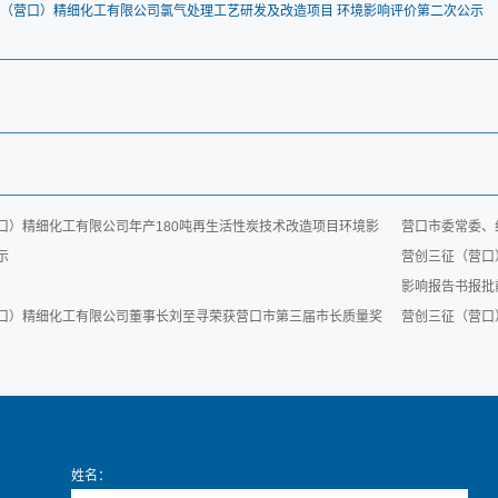
（营口）精细化工有限公司氯气处理工艺研发及改造项目 环境影响评价第二次公示
口）精细化工有限公司年产180吨再生活性炭技术改造项目环境影
营口市委常委、
示
营创三征（营口）
影响报告书报批
口）精细化工有限公司董事长刘至寻荣获营口市第三届市长质量奖
营创三征（营口
姓名：