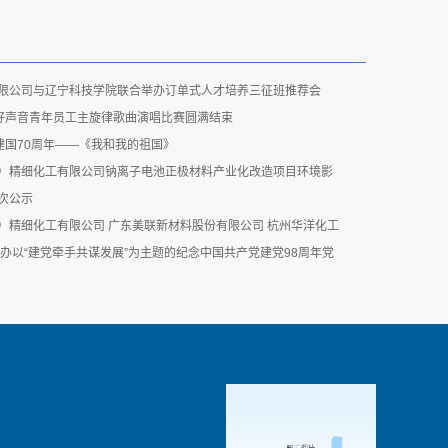
限公司与辽宁科技学院联合举办订单式人才培养三征班推荐会
”好声音青年员工主旋律歌曲演唱比赛圆满结束
祝建国70周年——《我和我的祖国》
）精细化工有限公司钠离子电池正极材料产业化改造项目环境影
次公示
）精细化工有限公司 广东美联新材料股份有限公司 杭州华洋化工
举办以“建党牵手共谋发展”为主题的纪念中国共产党建党98周年党