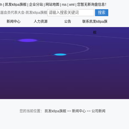
sh
|
凯发k8pa旗舰
|
企业分站
|
网站地图
|
rss
|
xml
|
您暂无新询盘信息！
会员代表大会-凯发k8pa旗舰
新闻中心
人力资源
公告
联系凯发k8pa旗
价值观的形成
公司新闻
员工行为准则
舰
值观
三征的寓意
行业动态
员工合理化建议制度
营创的寓意
技术中心
员工投诉和举报管理制度
标识解析
公告
员工招聘管理流程
六种精神
命、愿景、核心价值观
您的当前位置：
凯发k8pa旗舰
>>
新闻中心
>>
公司新闻