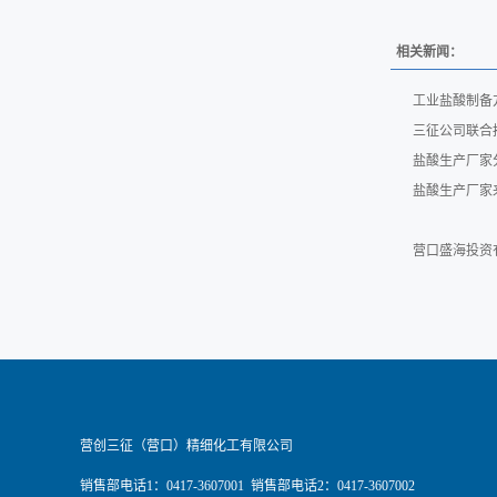
相关新闻：
工业盐酸制备
三征公司联合
盐酸生产厂家
盐酸生产厂家
营口盛海投资
营创三征（营口）精细化工有限公司
销售部电话1：0417-3607001 销售部电话2：0417-3607002