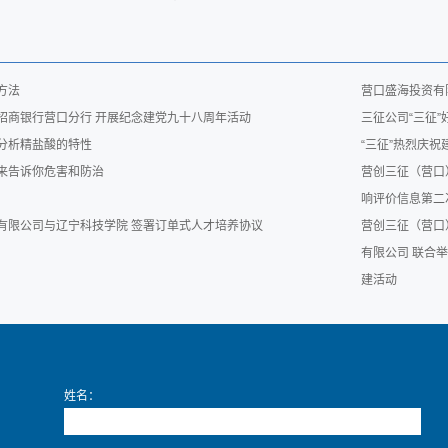
方法
营口盛海投资有
招商银行营口分行 开展纪念建党九十八周年活动
三征公司“三征
分析精盐酸的特性
“三征”热烈庆
来告诉你危害和防治
营创三征（营口
响评价信息第二
有限公司与辽宁科技学院 签署订单式人才培养协议
营创三征（营口
有限公司 联合
建活动
姓名：