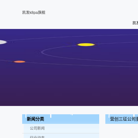
凯发k8pa旗舰
凯
营创三征公司
新闻分类
表光荣出席第十
公司新闻