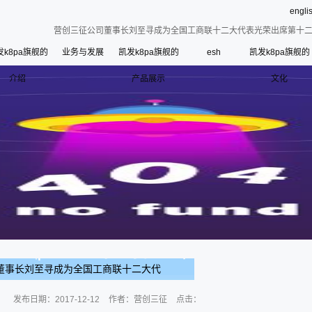
engli
营创三征公司董事长刘至寻成为全国工商联十二大代表光荣出席第十二届
发k8pa旗舰的
业务与发展
凯发k8pa旗舰的
esh
凯发k8pa旗舰的
介绍
凯发k8pa旗舰的简介
产品展示
三征产品
文化
esh
公司荣誉
使命、愿景和核心价
联系凯发k8pa旗舰
寄语
组织架构
管理层
使
历史沿革
董事长刘至寻成为全国工商联十二大代
二届会员代表大会
发布日期：
2017-12-12
作者：
营创三征
点击：