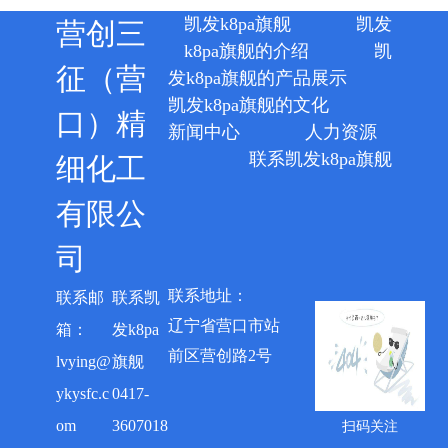
凯发k8pa旗舰
凯发
营创三
k8pa旗舰的介绍
凯
征（营
发k8pa旗舰的产品展示
凯发k8pa旗舰的文化
口）精
新闻中心
人力资源
联系凯发k8pa旗舰
细化工
有限公
司
联系邮
联系凯
辽宁省营口市站
发k8pa
前区营创路2号
lvying@
ykysfc.c
0417-
om
3607018   
扫码关注