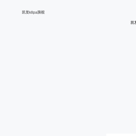
凯发k8pa旗舰
凯