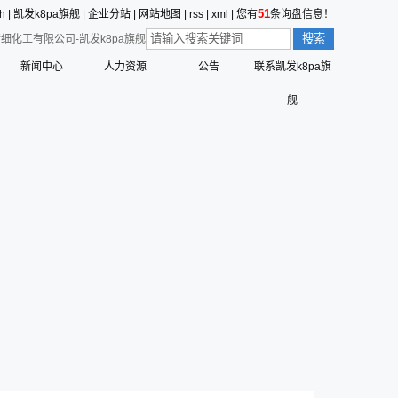
51
sh
|
凯发k8pa旗舰
|
企业分站
|
网站地图
|
rss
|
xml
|
您有
条询盘信息！
细化工有限公司-凯发k8pa旗舰
新闻中心
人力资源
公告
联系凯发k8pa旗
价值观的形成
公司新闻
员工行为准则
舰
值观
三征的寓意
行业动态
员工合理化建议制度
营创的寓意
技术中心
员工投诉和举报管理制度
标识解析
公告
员工招聘管理流程
六种精神
命、愿景、核心价值观