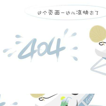
凯发k8
营创三征（营
日，注册资本
福庆化工合伙
份有限公司持股
投资有限公司持