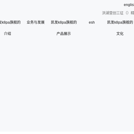
engli
洪湖营创三征（）精
发k8pa旗舰的
业务与发展
凯发k8pa旗舰的
esh
凯发k8pa旗舰的
介绍
凯发k8pa旗舰的简介
产品展示
文化
esh
公司荣誉
使命、愿景和核心价
联系凯发k8pa旗舰
寄语
组织架构
管理层
使
历史沿革