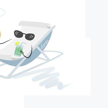
pa旗舰的简介
about us
口）精细化工有限公司（以下简称营创三征）成立于2012年10月19
16800万元人民币，股东分别为广东美联新材料股份有限公司，营口
企业(有限合伙)，营口盛海投资有限公司，其中广东美联新材料股
63.25%，营口福庆化工合伙企业(有限合伙)持股21.6%，营口盛海
股15.15％。