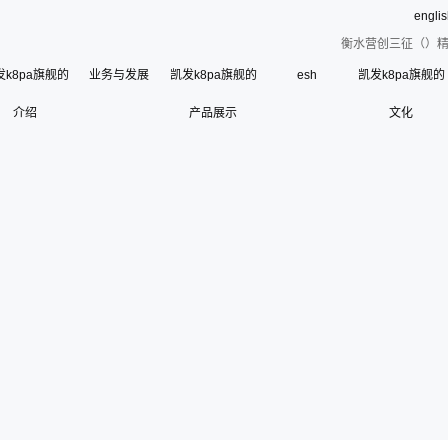
engli
衡水营创三征（）精
发k8pa旗舰的
业务与发展
凯发k8pa旗舰的
esh
凯发k8pa旗舰的
介绍
凯发k8pa旗舰的简介
产品展示
文化
esh
公司荣誉
使命、愿景和核心价
联系凯发k8pa旗舰
寄语
组织架构
管理层
使
历史沿革