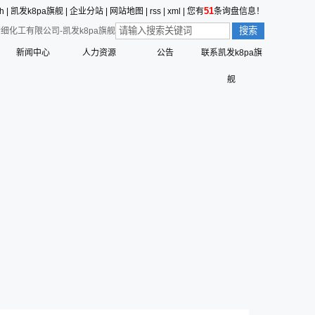
51
sh
|
凯发k8pa旗舰
|
企业分站
|
网站地图
|
rss
|
xml
|
您有
条询盘信息！
细化工有限公司-凯发k8pa旗舰
新闻中心
人力资源
公告
联系凯发k8pa旗
价值观的形成
公司新闻
员工行为准则
舰
值观
三征的寓意
行业动态
员工合理化建议制度
营创的寓意
技术中心
员工投诉和举报管理制度
标识解析
公告
员工招聘管理流程
六种精神
命、愿景、核心价值观