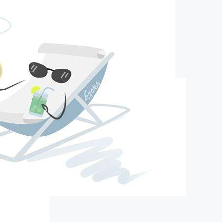
pa旗舰的简介
about us
口）精细化工有限公司（以下简称营创三征）成立于2012年10月19
16800万元人民币，股东分别为广东美联新材料股份有限公司，营口
企业(有限合伙)，营口盛海投资有限公司，其中广东美联新材料股
63.25%，营口福庆化工合伙企业(有限合伙)持股21.6%，营口盛海
股15.15％。