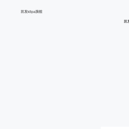
凯发k8pa旗舰
凯