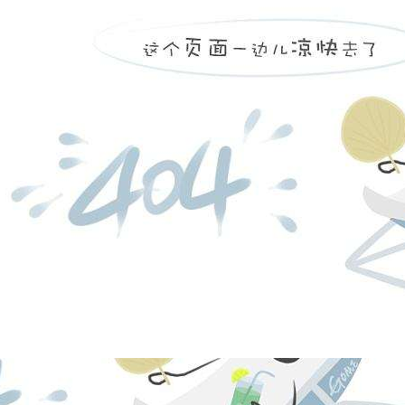
凯发k8
营创三征（营
日，注册资本
福庆化工合伙
份有限公司持股
投资有限公司持