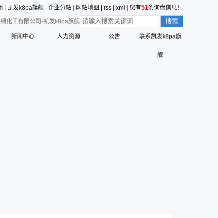
51
sh
|
凯发k8pa旗舰
|
企业分站
|
网站地图
|
rss
|
xml
|
您有
条询盘信息！
细化工有限公司-凯发k8pa旗舰
新闻中心
人力资源
公告
联系凯发k8pa旗
价值观的形成
公司新闻
员工行为准则
舰
值观
三征的寓意
行业动态
员工合理化建议制度
营创的寓意
技术中心
员工投诉和举报管理制度
标识解析
公告
员工招聘管理流程
六种精神
命、愿景、核心价值观