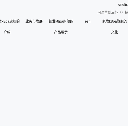
engli
河津营创三征（）精
发k8pa旗舰的
业务与发展
凯发k8pa旗舰的
esh
凯发k8pa旗舰的
介绍
凯发k8pa旗舰的简介
产品展示
文化
esh
公司荣誉
使命、愿景和核心价
联系凯发k8pa旗舰
寄语
组织架构
管理层
使
历史沿革