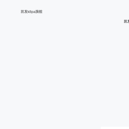
凯发k8pa旗舰
凯