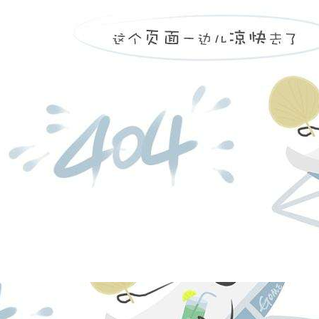
凯发k8
营创三征（营
日，注册资本
福庆化工合伙
份有限公司持股
投资有限公司持