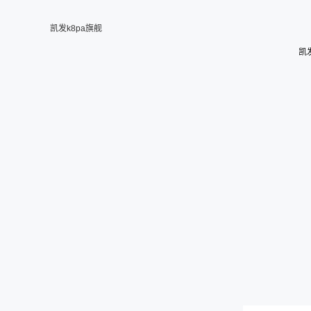
凯发k8pa旗舰
凯