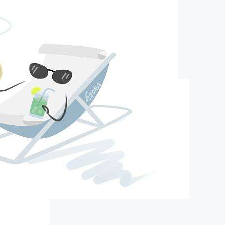
pa旗舰的简介
about us
口）精细化工有限公司（以下简称营创三征）成立于2012年10月19
16800万元人民币，股东分别为广东美联新材料股份有限公司，营口
企业(有限合伙)，营口盛海投资有限公司，其中广东美联新材料股
63.25%，营口福庆化工合伙企业(有限合伙)持股21.6%，营口盛海
股15.15％。