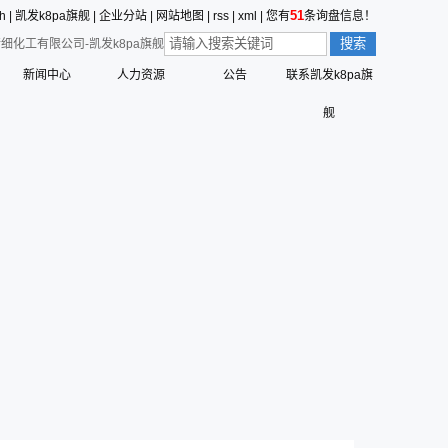
51
sh
|
凯发k8pa旗舰
|
企业分站
|
网站地图
|
rss
|
xml
|
您有
条询盘信息！
细化工有限公司-凯发k8pa旗舰
新闻中心
人力资源
公告
联系凯发k8pa旗
价值观的形成
公司新闻
员工行为准则
舰
值观
三征的寓意
行业动态
员工合理化建议制度
营创的寓意
技术中心
员工投诉和举报管理制度
标识解析
公告
员工招聘管理流程
六种精神
命、愿景、核心价值观