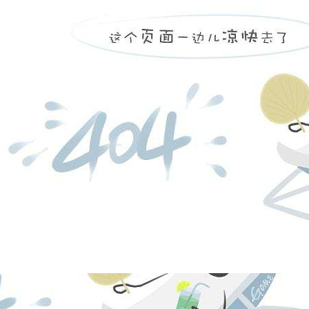
凯发k8
营创三征（营
日，注册资本
福庆化工合伙
份有限公司持股
投资有限公司持