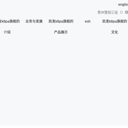
engli
贵州营创三征（）精
发k8pa旗舰的
业务与发展
凯发k8pa旗舰的
esh
凯发k8pa旗舰的
介绍
凯发k8pa旗舰的简介
产品展示
文化
esh
公司荣誉
使命、愿景和核心价
联系凯发k8pa旗舰
寄语
组织架构
管理层
使
历史沿革