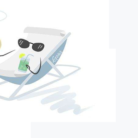
pa旗舰的简介
about us
口）精细化工有限公司（以下简称营创三征）成立于2012年10月19
16800万元人民币，股东分别为广东美联新材料股份有限公司，营口
企业(有限合伙)，营口盛海投资有限公司，其中广东美联新材料股
63.25%，营口福庆化工合伙企业(有限合伙)持股21.6%，营口盛海
股15.15％。