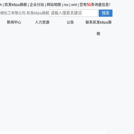
51
sh
|
凯发k8pa旗舰
|
企业分站
|
网站地图
|
rss
|
xml
|
您有
条询盘信息！
细化工有限公司-凯发k8pa旗舰
新闻中心
人力资源
公告
联系凯发k8pa旗
价值观的形成
公司新闻
员工行为准则
舰
值观
三征的寓意
行业动态
员工合理化建议制度
营创的寓意
技术中心
员工投诉和举报管理制度
标识解析
公告
员工招聘管理流程
六种精神
命、愿景、核心价值观