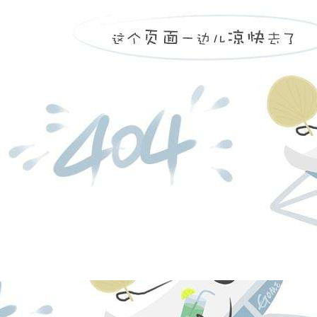
凯发k8
营创三征（营
日，注册资本
福庆化工合伙
份有限公司持股
投资有限公司持