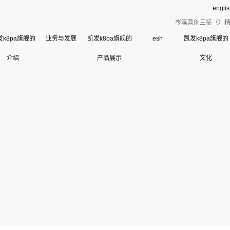
engli
岑溪营创三征（）精
发k8pa旗舰的
业务与发展
凯发k8pa旗舰的
esh
凯发k8pa旗舰的
介绍
凯发k8pa旗舰的简介
产品展示
文化
esh
公司荣誉
使命、愿景和核心价
联系凯发k8pa旗舰
寄语
组织架构
管理层
使
历史沿革