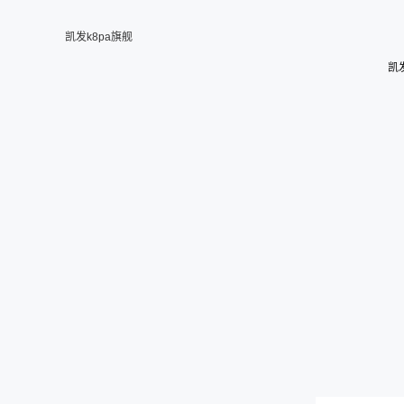
凯发k8pa旗舰
凯